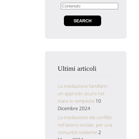
Ultimi articoli
La mediazione familiare:
un approdo sicuro nel
mare in tempesta
10
Dicembre 2024
La mediazione dei conflitti
nel lavoro sociale: per una
comunità resiliente
2