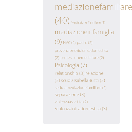
mediazionefamiliar
(40)
Mediazione Familiare
(1)
mediazioneinfamiglia
(9)
NVC
(2)
padre
(2)
prevenzioneviolenzadomestica
(2)
professionemediatore
(2)
Psicologia
(7)
relationship
(3)
relazione
(3)
scuolaIsabellaBuzzi
(3)
sedutamediazionefamiliare
(2)
separazione
(3)
violenzaassistita
(2)
Violenzaintradomestica
(3)