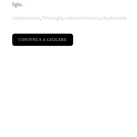
figlia...
coppieserene
,
Psicologia
,
unionichedurano
,
vitadicoppia
CONTINUA A LEGGERE