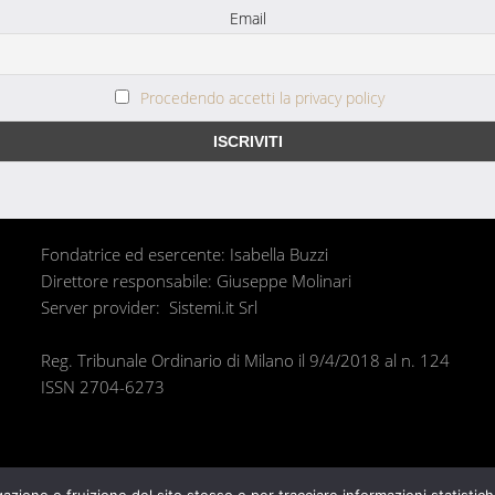
Email
Procedendo accetti la privacy policy
Fondatrice ed esercente: Isabella Buzzi
Direttore responsabile: Giuseppe Molinari
Server provider: Sistemi.it Srl
Reg. Tribunale Ordinario di Milano il 9/4/2018 al n. 124
ISSN 2704-6273