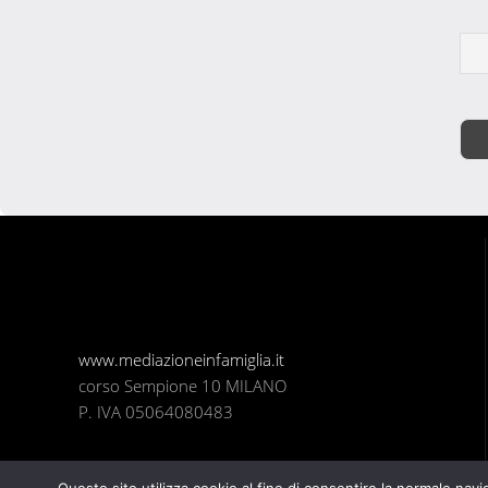
www.mediazioneinfamiglia.it
corso Sempione 10 MILANO
P. IVA 05064080483