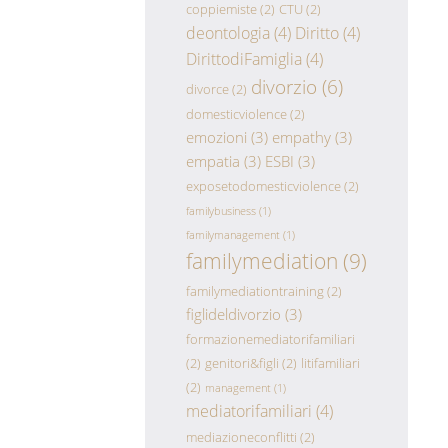
coppiemiste
(2)
CTU
(2)
deontologia
(4)
Diritto
(4)
DirittodiFamiglia
(4)
divorzio
(6)
divorce
(2)
domesticviolence
(2)
emozioni
(3)
empathy
(3)
empatia
(3)
ESBI
(3)
exposetodomesticviolence
(2)
familybusiness
(1)
familymanagement
(1)
familymediation
(9)
familymediationtraining
(2)
figlideldivorzio
(3)
formazionemediatorifamiliari
(2)
genitori&figli
(2)
litifamiliari
(2)
management
(1)
mediatorifamiliari
(4)
mediazioneconflitti
(2)