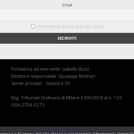
Email
Procedendo accetti la privacy policy
Fondatrice ed esercente: Isabella Buzzi
Direttore responsabile: Giuseppe Molinari
Server provider: Sistemi.it Srl
Reg. Tribunale Ordinario di Milano il 9/4/2018 al n. 124
ISSN 2704-6273