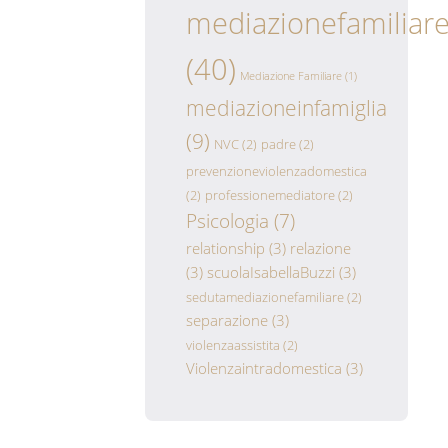
mediazionefamiliar
(40)
Mediazione Familiare
(1)
mediazioneinfamiglia
(9)
NVC
(2)
padre
(2)
prevenzioneviolenzadomestica
(2)
professionemediatore
(2)
Psicologia
(7)
relationship
(3)
relazione
(3)
scuolaIsabellaBuzzi
(3)
sedutamediazionefamiliare
(2)
separazione
(3)
violenzaassistita
(2)
Violenzaintradomestica
(3)