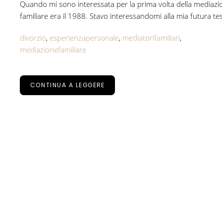
Quando mi sono interessata per la prima volta della mediazi
familiare era il 1988. Stavo interessandomi alla mia futura tesi
divorzio
,
esperienzapersonale
,
mediatorifamiliari
,
mediazionefamiliare
CONTINUA A LEGGERE