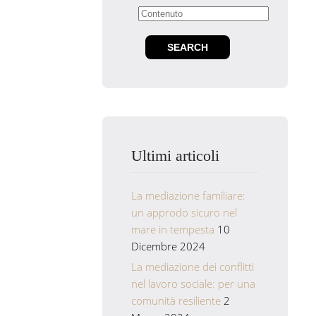
Ultimi articoli
La mediazione familiare:
un approdo sicuro nel
mare in tempesta
10
Dicembre 2024
La mediazione dei conflitti
nel lavoro sociale: per una
comunità resiliente
2