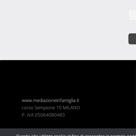
www.mediazioneinfamiglia.it
corso Sempione 10 MILANO
P. IVA 05064080483