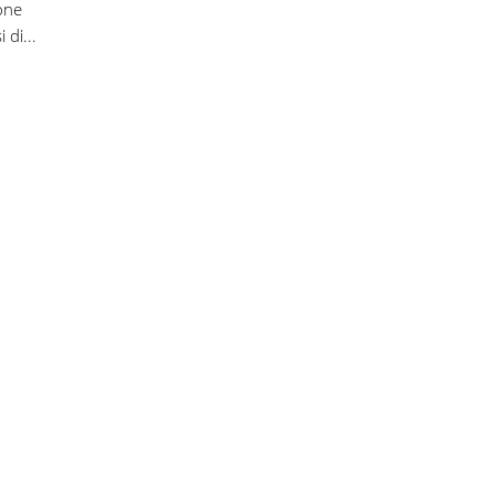
one
 di...