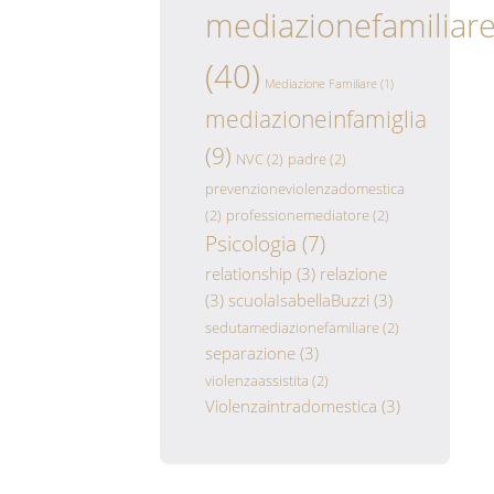
mediazionefamiliar
(40)
Mediazione Familiare
(1)
mediazioneinfamiglia
(9)
NVC
(2)
padre
(2)
prevenzioneviolenzadomestica
(2)
professionemediatore
(2)
Psicologia
(7)
relationship
(3)
relazione
(3)
scuolaIsabellaBuzzi
(3)
sedutamediazionefamiliare
(2)
separazione
(3)
violenzaassistita
(2)
Violenzaintradomestica
(3)