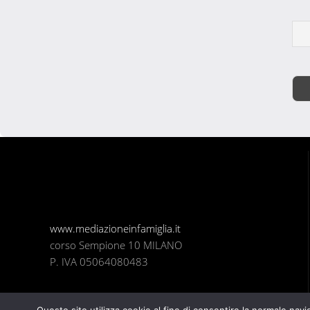
www.mediazioneinfamiglia.it
corso Sempione 10 MILANO
P. IVA 05064080483