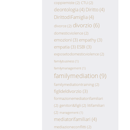
coppiemiste
(2)
CTU
(2)
deontologia
(4)
Diritto
(4)
DirittodiFamiglia
(4)
divorzio
(6)
divorce
(2)
domesticviolence
(2)
emozioni
(3)
empathy
(3)
empatia
(3)
ESBI
(3)
exposetodomesticviolence
(2)
familybusiness
(1)
familymanagement
(1)
familymediation
(9)
familymediationtraining
(2)
figlideldivorzio
(3)
formazionemediatorifamiliari
(2)
genitori&figli
(2)
litifamiliari
(2)
management
(1)
mediatorifamiliari
(4)
mediazioneconflitti
(2)