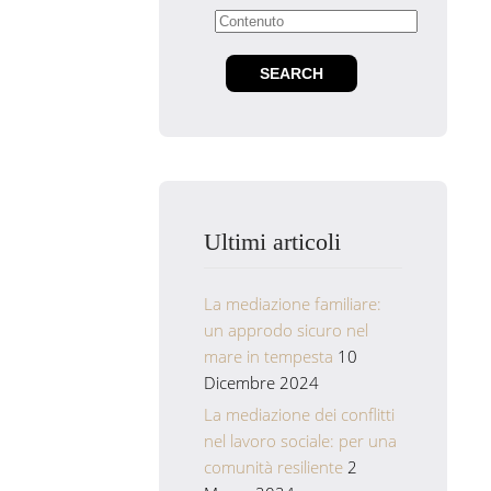
Ultimi articoli
La mediazione familiare:
un approdo sicuro nel
mare in tempesta
10
Dicembre 2024
La mediazione dei conflitti
nel lavoro sociale: per una
comunità resiliente
2