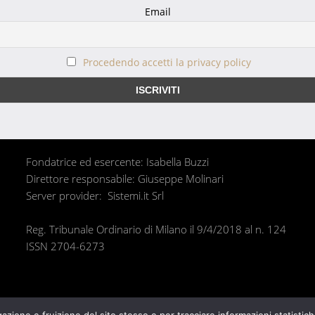
Email
Procedendo accetti la privacy policy
Fondatrice ed esercente: Isabella Buzzi
Direttore responsabile: Giuseppe Molinari
Server provider: Sistemi.it Srl
Reg. Tribunale Ordinario di Milano il 9/4/2018 al n. 124
ISSN 2704-6273