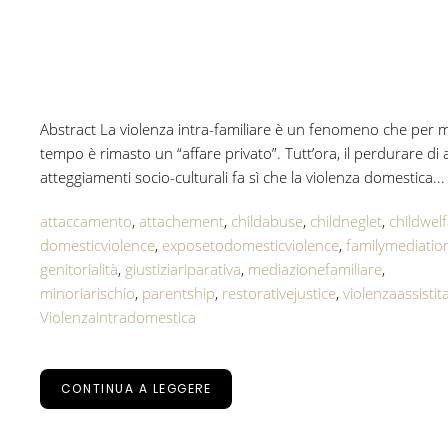
Abstract La violenza intra-familiare è un fenomeno che per 
tempo è rimasto un “affare privato”. Tutt’ora, il perdurare di 
atteggiamenti socio-culturali fa sì che la violenza domestica...
attaccamento
,
attachement
,
childabuse
,
childneglet
,
childwel
domesticviolence
,
exposetodomesticviolence
,
familymediatio
genitorialità
,
giustiziariparativa
,
mediazionefamiliare
,
minoriarischio
,
parentship
,
restorativejustice
,
violenzaassistit
Violenzaintradomestica
CONTINUA A LEGGERE