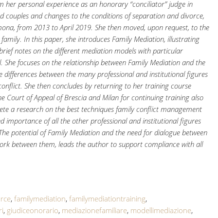
om her personal experience as an honorary “conciliator” judge in
d couples and changes to the conditions of separation and divorce,
emona, from 2013 to April 2019. She then moved, upon request, to the
 family. In this paper, she introduces Family Mediation, illustrating
rief notes on the different mediation models with particular
ool. She focuses on the relationship between Family Mediation and the
e differences between the many professional and institutional figures
nflict. She then concludes by returning to her training course
he Court of Appeal of Brescia and Milan for continuing training also
plete a research on the best techniques family conflict management
nd importance of all the other professional and institutional figures
. The potential of Family Mediation and the need for dialogue between
 work between them, leads the author to support compliance with all
orce
,
familymediation
,
familymediationtraining
,
ri
,
giudiceonorario
,
mediazionefamiliare
,
modellimediazione
,