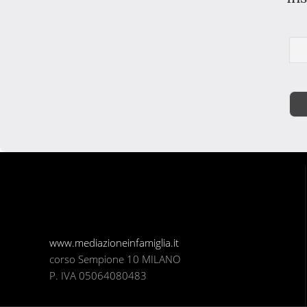
www.mediazioneinfamiglia.it
corso Sempione 10 MILANO
P. IVA 05064080483