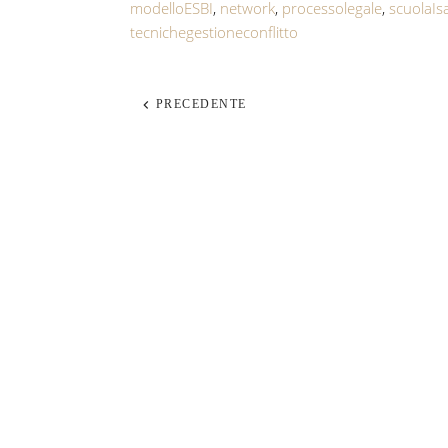
modelloESBI
,
network
,
processolegale
,
scuolaIs
tecnichegestioneconflitto
PRECEDENTE