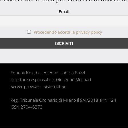
Email
Procedendo accetti la privacy policy
Fondatrice ed esercente: Isabella Buzzi
Direttore responsabile: Giuseppe Molinari
Server provider: Sistemi.it Srl
Reg. Tribunale Ordinario di Milano il 9/4/2018 al n. 124
ISSN 2704-6273