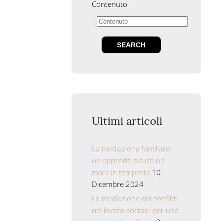
Contenuto
Ultimi articoli
La mediazione familiare:
un approdo sicuro nel
mare in tempesta
10
Dicembre 2024
La mediazione dei conflitti
nel lavoro sociale: per una