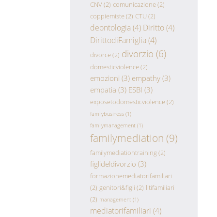
CNV
(2)
comunicazione
(2)
coppiemiste
(2)
CTU
(2)
deontologia
(4)
Diritto
(4)
DirittodiFamiglia
(4)
divorzio
(6)
divorce
(2)
domesticviolence
(2)
emozioni
(3)
empathy
(3)
empatia
(3)
ESBI
(3)
exposetodomesticviolence
(2)
familybusiness
(1)
familymanagement
(1)
familymediation
(9)
familymediationtraining
(2)
figlideldivorzio
(3)
formazionemediatorifamiliari
(2)
genitori&figli
(2)
litifamiliari
(2)
management
(1)
mediatorifamiliari
(4)