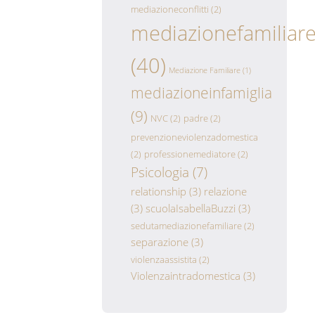
mediazioneconflitti
(2)
mediazionefamiliar
(40)
Mediazione Familiare
(1)
mediazioneinfamiglia
(9)
NVC
(2)
padre
(2)
prevenzioneviolenzadomestica
(2)
professionemediatore
(2)
Psicologia
(7)
relationship
(3)
relazione
(3)
scuolaIsabellaBuzzi
(3)
sedutamediazionefamiliare
(2)
separazione
(3)
violenzaassistita
(2)
Violenzaintradomestica
(3)