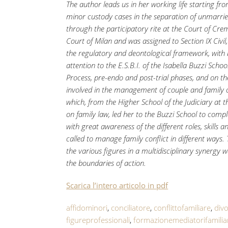
The author leads us in her working life starting fr
minor custody cases in the separation of unmarrie
through the participatory rite at the Court of Cr
Court of Milan and was assigned to Section IX Civil,
the regulatory and deontological framework, with b
attention to the E.S.B.I. of the Isabella Buzzi Sch
Process, pre-endo and post-trial phases, and on th
involved in the management of couple and family co
which, from the Higher School of the Judiciary at t
on family law, led her to the Buzzi School to com
with great awareness of the different roles, skills a
called to manage family conflict in different ways
the various figures in a multidisciplinary synergy
the boundaries of action.
Scarica l’intero articolo in pdf
affidominori
,
conciliatore
,
conflittofamiliare
,
div
figureprofessionali
,
formazionemediatorifamilia