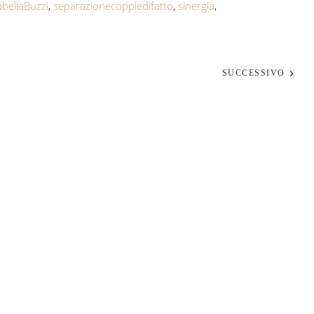
abellaBuzzi
,
separazionecoppiedifatto
,
sinergia
,
SUCCESSIVO