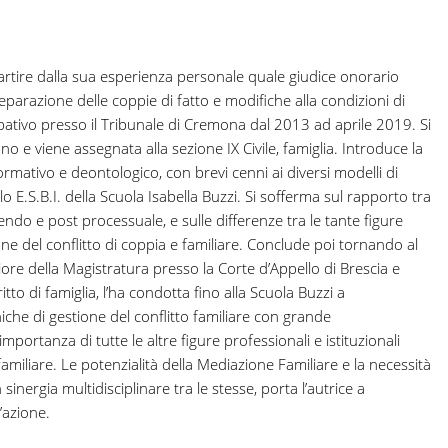
 partire dalla sua esperienza personale quale giudice onorario
separazione delle coppie di fatto e modifiche alla condizioni di
cipativo presso il Tribunale di Cremona dal 2013 ad aprile 2019. Si
no e viene assegnata alla sezione IX Civile, famiglia. Introduce la
rmativo e deontologico, con brevi cenni ai diversi modelli di
 E.S.B.I. della Scuola Isabella Buzzi. Si sofferma sul rapporto tra
endo e post processuale, e sulle differenze tra le tante figure
ione del conflitto di coppia e familiare. Conclude poi tornando al
ore della Magistratura presso la Corte d’Appello di Brescia e
to di famiglia, l’ha condotta fino alla Scuola Buzzi a
iche di gestione del conflitto familiare con grande
portanza di tutte le altre figure professionali e istituzionali
familiare. Le potenzialità della Mediazione Familiare e la necessità
 sinergia multidisciplinare tra le stesse, porta l’autrice a
d’azione.