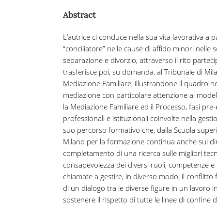
Abstract
L’autrice ci conduce nella sua vita lavorativa a
“conciliatore” nelle cause di affido minori nelle 
separazione e divorzio, attraverso il rito parte
trasferisce poi, su domanda, al Tribunale di Mila
Mediazione Familiare, illustrandone il quadro no
mediazione con particolare attenzione al modello
la Mediazione Familiare ed il Processo, fasi pre-
professionali e istituzionali coinvolte nella gest
suo percorso formativo che, dalla Scuola superi
Milano per la formazione continua anche sul dirit
completamento di una ricerca sulle migliori tecn
consapevolezza dei diversi ruoli, competenze e im
chiamate a gestire, in diverso modo, il conflitto 
di un dialogo tra le diverse figure in un lavoro in
sostenere il rispetto di tutte le linee di confine 